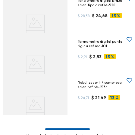
Tensiometro digital brazo
scian tipo c ref:ld-528
13 %
$
24,68
$
28,38
AGREGAR AL CARRITO
Termometro digital punta
rigida ref:mc-101
13 %
$
2,53
$
2,91
AGREGAR AL CARRITO
Nebulizador t \ compresor
scian ref:nb-213c
13 %
$
21,49
$
24,71
AGREGAR AL CARRITO