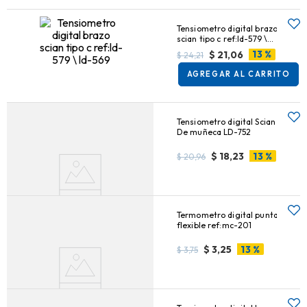
Tensiometro digital brazo
scian tipo c ref:ld-579 \
ld-569
13 %
$
21,06
$
24,21
AGREGAR AL CARRITO
Tensiometro digital Scian
De muñeca LD-752
13 %
$
18,23
$
20,96
AGREGAR AL CARRITO
Termometro digital punta
flexible ref:mc-201
13 %
$
3,25
$
3,75
AGREGAR AL CARRITO