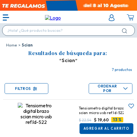
¡Hola! ¿Qué producto buscas?
Scian
Resultados de búsqueda para:
Scian
7
productos
ORDENAR
FILTROS
POR
Tensiometro digital brazo
scian micro usb ref:ld-522
13 %
$
19,60
$
22,54
AGREGAR AL CARRITO