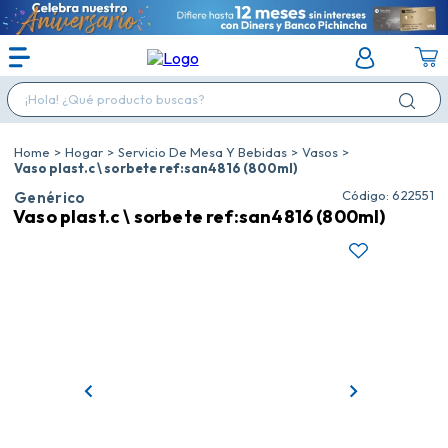
¡Hola! ¿Qué producto buscas?
Hogar
Servicio De Mesa Y Bebidas
Vasos
Vaso plast.c \ sorbete ref:san4816 (800ml)
:
622551
Genérico
Vaso plast.c \ sorbete ref:san4816 (800ml)