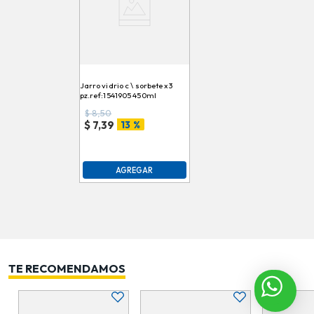
Jarro vidrio c \ sorbete x3
pz.ref:1541905 450ml
$
8,50
13 %
$
7,39
AGREGAR
TE RECOMENDAMOS