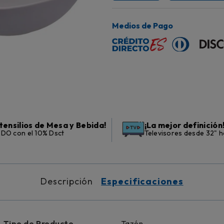
Medios de Pago
tensilios de Mesa y Bebida!
¡La mejor definición
DO con el 10% Dsct
Televisores desde 32" h
Descripción
Especificaciones
Tipo de Producto
Tazón