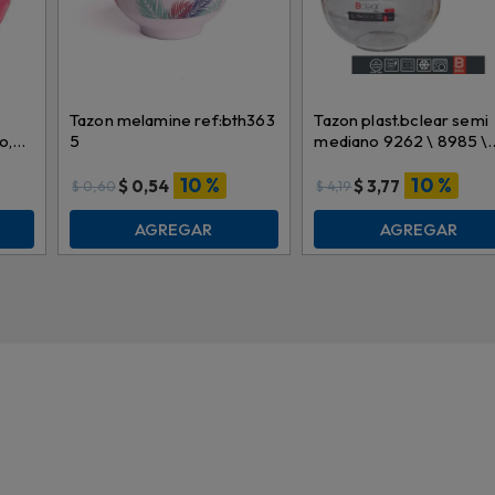
Tazon melamine ref:bth363
Tazon plast.bclear semi
o,
5
mediano 9262 \ 8985 \
027988 2lt
10 %
10 %
$
0,54
$
3,77
$
0,60
$
4,19
AGREGAR
AGREGAR