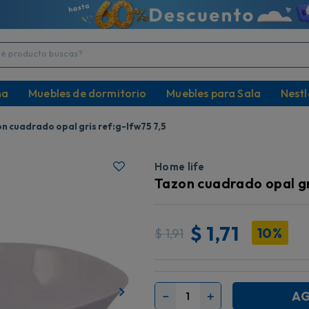
producto buscas?
na
Muebles de dormitorio
Muebles para Sala
Nestl
n cuadrado opal gris ref:g-lfw75 7,5
Home life
Tazon cuadrado opal gr
$
1,71
10%
$
1,91
AG
－
＋