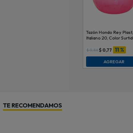
Tazón Hondo Rey Plast,
Italiano 20, Color Surtid
TZX013000
11 %
$
0,77
$
0,86
AGREGAR
TE RECOMENDAMOS