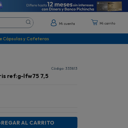
Mi cuenta
e Cápsulas y Cafeteras
:
333813
is ref:g-lfw75 7,5
REGAR AL CARRITO