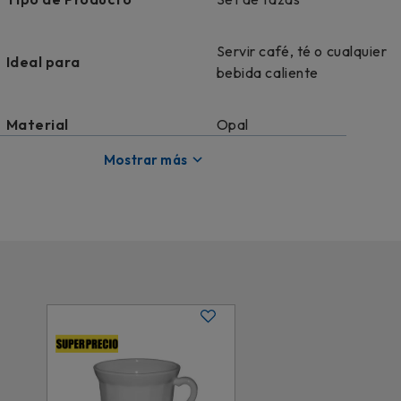
Servir café, té o cualquier
Ideal para
bebida caliente
Material
Opal
Mostrar más
Color
Blanco
Diseño
Cuadrada
Licencia
Genérico
Dimensiones
Taza: 11x7cm ; Plato: 14cm