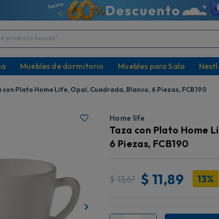
producto buscas?
na
Muebles de dormitorio
Muebles para Sala
Nestl
 con Plato Home Life, Opal, Cuadrada, Blanco, 6 Piezas, FCB190
Home life
Taza con Plato Home Li
6 Piezas, FCB190
$
11,89
13%
$
13,67