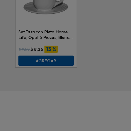
Set Taza con Plato Home
Life, Opal, 6 Piezas, Blanco,
XWB190
13 %
$
8,26
$
9,50
AGREGAR