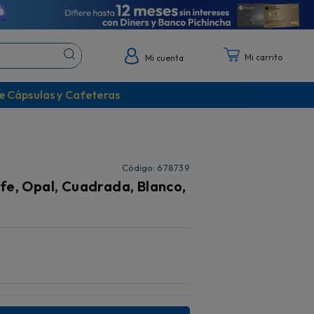
Mi cuenta
e Cápsulas y Cafeteras
:
678739
fe, Opal, Cuadrada, Blanco,