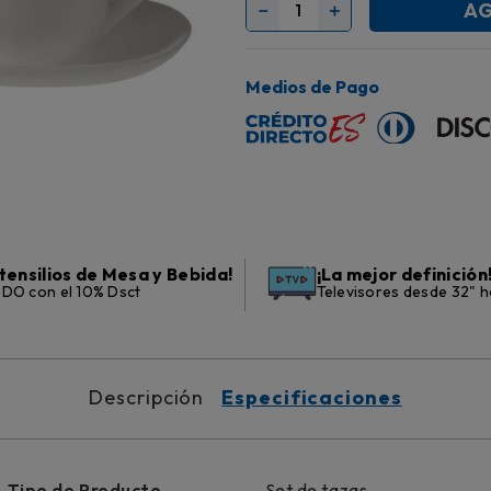
AG
－
＋
Medios de Pago
tensilios de Mesa y Bebida!
¡La mejor definición
DO con el 10% Dsct
Televisores desde 32" h
Descripción
Especificaciones
Tipo de Producto
Set de tazas