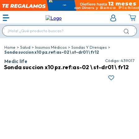
¡Hola! ¿Qué producto buscas?
Salud
Insumos Médicos
Sondas Y Drenajes
Sonda succion x10 pz.ref:as-02 \ st-dr01 \ fr12
:
439017
Medic life
Sonda succion x10 pz.ref:as-02 \ st-dr01 \ fr12