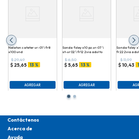
Nelaton cateter ur-01 \ fr8
Sonda foley x10 pz.ur-07 \
Sonda foley x1
x100 und
st-ur02 \ fr12 2via adulto
fr22 2via adul
$
29,49
$
6,50
$
11,99
13 %
13 %
$
25,65
$
5,65
$
10,43
AGREGAR
AGREGAR
AG
Contáctenos
Acerca de
Ayuda