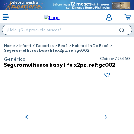
¡Hola! ¿Qué producto buscas?
Infantil Y Deportes
Bebé
Habitación De Bebé
Seguro multiusos baby life x2pz. ref:gc002
:
794460
Genérico
Seguro multiusos baby life x2pz. ref:gc002