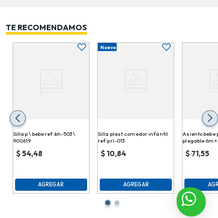
TE RECOMENDAMOS
Nuevo
Silla p \ bebe ref:bh-503 \
Silla plast.comedor infantil
Asiento bebe p
900619
ref:pri-013
plegable 6m+ 
63570
$
54,48
$
10,84
$
71,55
AGREGAR
AGREGAR
AG