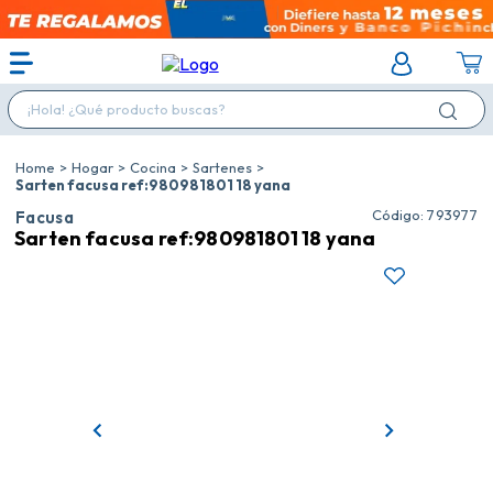
¡Hola! ¿Qué producto buscas?
Hogar
Cocina
Sartenes
Sarten facusa ref:980981801 18 yana
:
793977
Facusa
Sarten facusa ref:980981801 18 yana