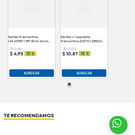
Sarten tramontina
Sarten c \ espatula
ref:20199 \ 937 13cm turim
tramontina 20170 \ 28500 \
des
618 \ 041998 paris
$
5,68
$
12,50
13 %
13 %
$
4,95
$
10,87
AGREGAR
AGREGAR
TE RECOMENDAMOS