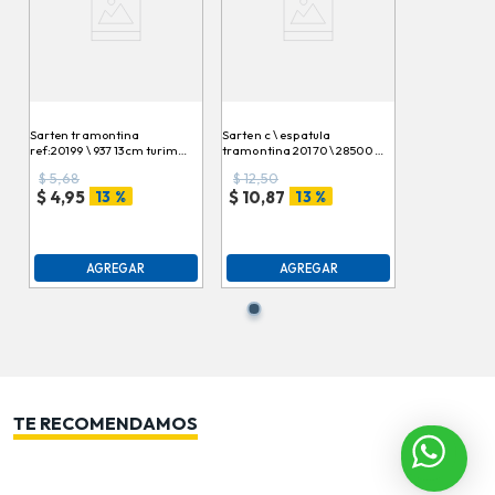
Sarten tramontina
Sarten c \ espatula
ref:20199 \ 937 13cm turim
tramontina 20170 \ 28500 \
des
618 \ 041998 paris
$
5,68
$
12,50
13 %
13 %
$
4,95
$
10,87
AGREGAR
AGREGAR
TE RECOMENDAMOS