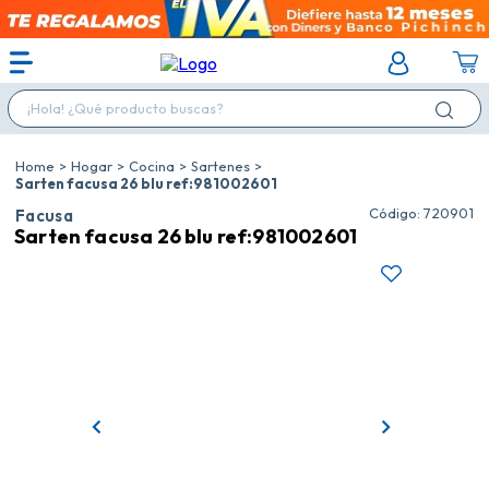
¡Hola! ¿Qué producto buscas?
Hogar
Cocina
Sartenes
Sarten facusa 26 blu ref:981002601
:
720901
Facusa
Sarten facusa 26 blu ref:981002601