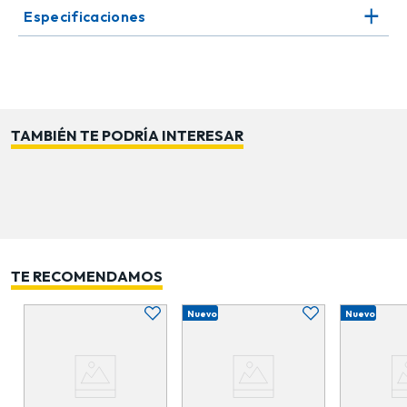
de corcho natural que proporciona un cierre
Especificaciones
hermético, convierte a estos envases en una opción
práctica tanto para el hogar como para negocios
dedicados a la cosmética natural, alimentación
artesanal o decoración.
Añade un toque sofisticado y ecológico a tu
TAMBIÉN TE PODRÍA INTERESAR
presentación de productos con estos versátiles
frascos de vidrio, ideales para e-commerce y tiendas
físicas que buscan calidad, estilo y sostenibilidad.
TE RECOMENDAMOS
Nuevo
Nuevo