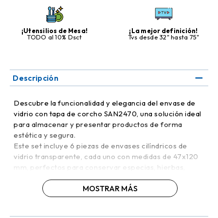
¡Utensilios de Mesa!
¡La mejor definición!
TODO al 10% Dsct
Tvs desde 32" hasta 75"
Descripción
Descubre la funcionalidad y elegancia del envase de
vidrio con tapa de corcho SAN2470, una solución ideal
para almacenar y presentar productos de forma
estética y segura.
Este set incluye 6 piezas de envases cilíndricos de
vidrio transparente, cada uno con medidas de 47x120
mm, perfectos para conservar especias, hierbas,
dulces, sales de baño, pequeños objetos artesanales y
MOSTRAR MÁS
mucho más.
Su diseño minimalista y limpio, combinado con una tapa