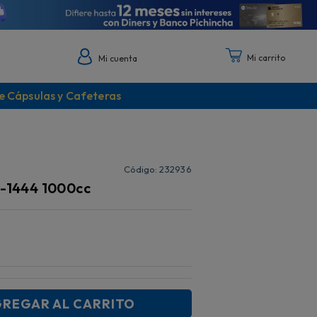
Mi cuenta
e Cápsulas y Cafeteras
:
232936
n-1444 1000cc
REGAR AL CARRITO