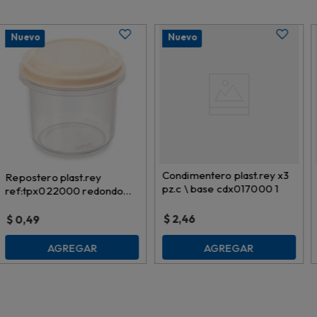
Nuevo
Nuevo
Condimentero plast.rey x3
Repostero plast.rey
pz.c \ base cdx017000 1
ref:tpx022000 redondo
0.20l
$
2,46
$
0,49
AGREGAR
AGREGAR