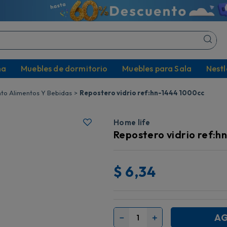
na
Muebles de dormitorio
Muebles para Sala
Nestl
o Alimentos Y Bebidas
Repostero vidrio ref:hn-1444 1000cc
Home life
Repostero vidrio ref:h
$
6,34
AG
－
＋