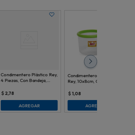
Condimentero Plástico Rey,
Condimentero Plástico N2
4 Piezas, Con Bandeja,
Rey, 10x8cm, CDX015000
Surtido, CDX001000
$
2,78
$
1,08
AGREGAR
AGREGAR