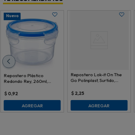
Nuevo
Repostero Lok-it On The
Repostero Plástico
Go Polinplast, Surtido,
Redondo Rey, 260ml,
9.5x11cm, T0588000T
TPX60000
$
2,25
$
0,92
AGREGAR
AGREGAR