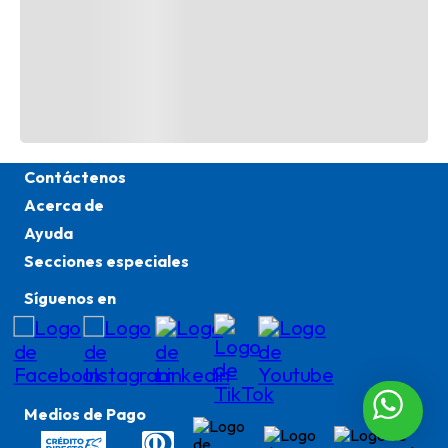
TAMBIÉN TE PODRÍA INTERESAR
Contáctenos
Acerca de
TE RECOMENDAMOS
Ayuda
Secciones especiales
Síguenos en
Medios de Pago