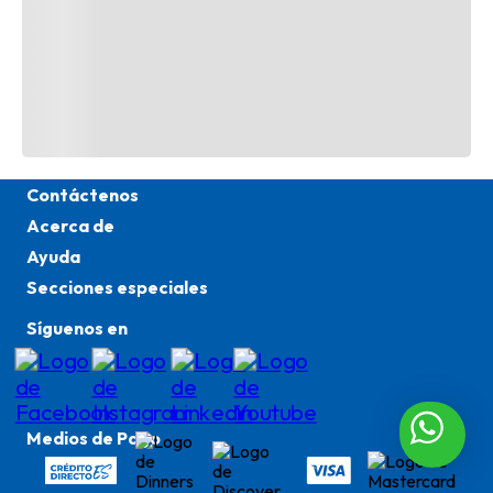
TAMBIÉN TE PODRÍA INTERESAR
Contáctenos
Acerca de
TE RECOMENDAMOS
Ayuda
Secciones especiales
Síguenos en
Medios de Pago