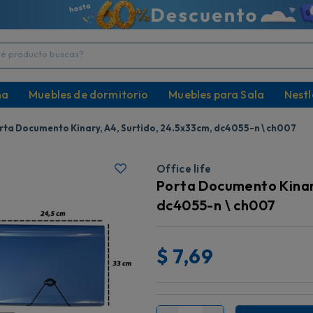
producto buscas?
na
Muebles de dormitorio
Muebles para Sala
Nestl
rta Documento Kinary, A4, Surtido, 24.5x33cm, dc4055-n \ ch007
Office life
Porta Documento Kinary
dc4055-n \ ch007
$
7,69