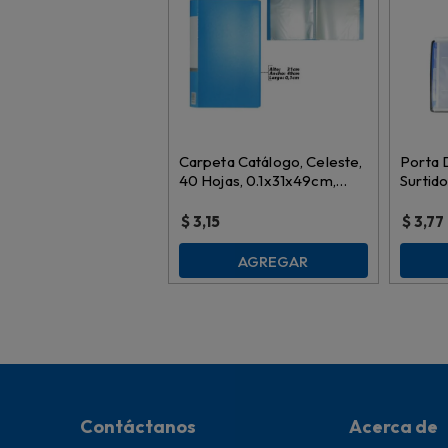
Carpeta Catálogo, Celeste,
Porta 
40 Hojas, 0.1x31x49cm,
Surtido
es9149
$
3,15
$
3,77
AGREGAR
Contáctanos
Acerca de