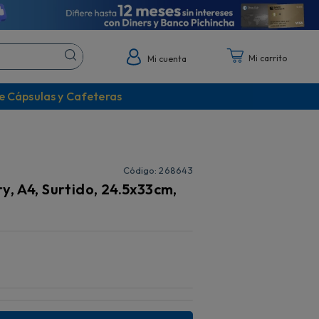
Mi cuenta
e Cápsulas y Cafeteras
:
268643
, A4, Surtido, 24.5x33cm,