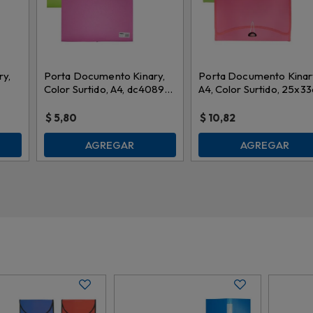
y,
Porta Documento Kinary,
Porta Documento Kinar
Color Surtido, A4, dc4089-
A4, Color Surtido, 25x3
 \
b \ ch019
dc4058-v \ ch011
$
5,80
$
10,82
AGREGAR
AGREGAR