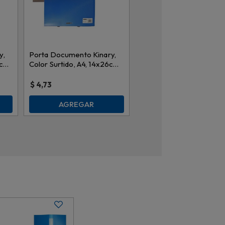
y,
Porta Documento Kinary,
3cm,
Color Surtido, A4, 14x26cm,
sh8403c-n \ ch009
$
4,73
AGREGAR