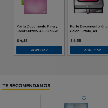
Porta Documento Kinary,
Porta Documento Kinar
Color Surtido, A4, 24X33cm,
Color Surtido, A4,
dc4085-p \ ch005
13.5x26.5cm, dc4021-n
ch010
$
4,85
$
6,55
AGREGAR
AGREGAR
TE RECOMENDAMOS