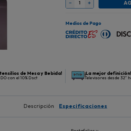
AG
－
＋
Medios de Pago
tensilios de Mesa y Bebida!
¡La mejor definición
DO con el 10% Dsct
Televisores desde 32" h
Descripción
Especificaciones
Portafolios y