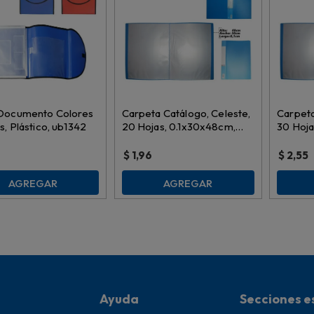
Documento Colores
Carpeta Catálogo, Celeste,
Carpeta
s, Plástico, ub1342
20 Hojas, 0.1x30x48cm,
30 Hoja
es9151
es9150
$
1,96
$
2,55
AGREGAR
AGREGAR
Ayuda
Secciones e