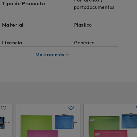
Tipo de Producto
portadocumentos
Material
Plastico
Licencia
Genérico
Mostrar más
Color
Surtido
El color puede variar
Más Detalles
según disponibilidad de
stock