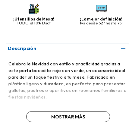
¡Utensilios de Mesa!
¡La mejor definición!
TODO al 10% Dsct
Tvs desde 32" hasta 75"
Descripción
Celebra la Navidad con estilo y practicidad gracias a
este porta bocadito rojo con verde, un accesorio ideal
para dar un toque festivo a tu mesa. Fabricado en
plástico ligero y duradero, es perfecto para presentar
galletas, postres o aperitivos en reuniones familiares o
fiestas navideñas.
Su tamaño de 21.5 cm de ancho y 9 cm de alto lo hace
MOSTRAR MÁS
muy funcional, ofreciendo espacio suficiente sin
ocupar demasiado lugar en la mesa. Su combinación de
colores tradicionales transmite calidez y alegría,