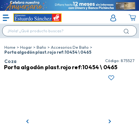
¡Hola! ¿Qué producto buscas?
Hogar
Baño
Accesorios De Baño
Porta algodón plast.rojo ref:10454 \ 0465
:
875527
Coza
Porta algodón plast.rojo ref:10454 \ 0465