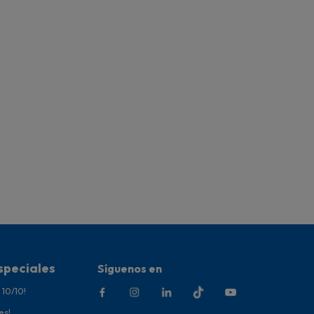
speciales
Síguenos en
 10/10!
es!