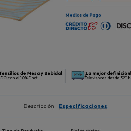
Medios de Pago
tensilios de Mesa y Bebida!
¡La mejor definición
DO con el 10% Dsct
Televisores desde 32" h
Descripción
Especificaciones
Tipo de Producto
Platos carton