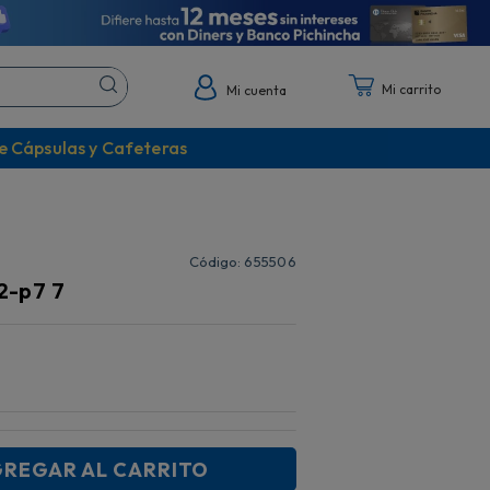
Mi cuenta
e Cápsulas y Cafeteras
:
655506
x2-p7 7
REGAR AL CARRITO