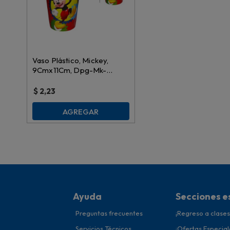
Vaso Plástico, Mickey,
9Cmx11Cm, Dpg-Mk-
V019C \ 339169
$
2,23
AGREGAR
Ayuda
Secciones e
Preguntas frecuentes
¡Regreso a clases
Servicios Técnicos
¡Ofertas Especial