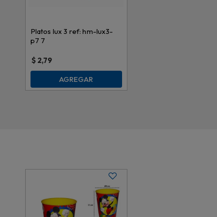
Platos lux 3 ref: hm-lux3-
p7 7
$
2,79
AGREGAR