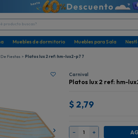
producto buscas?
na
Muebles de dormitorio
Muebles para Sala
Nestl
 De Fiestas
Platos lux 2 ref: hm-lux2-p7 7
Carnival
Platos lux 2 ref: hm-lu
$
2,79
AG
－
＋