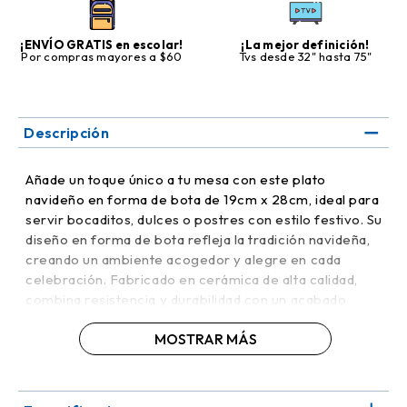
¡ENVÍO GRATIS en escolar!
¡La mejor definición!
Por compras mayores a $60
Tvs desde 32" hasta 75"
Descripción
Añade un toque único a tu mesa con este plato
navideño en forma de bota de 19cm x 28cm, ideal para
servir bocaditos, dulces o postres con estilo festivo. Su
diseño en forma de bota refleja la tradición navideña,
creando un ambiente acogedor y alegre en cada
celebración. Fabricado en cerámica de alta calidad,
combina resistencia y durabilidad con un acabado
brillante que resalta los detalles y colores de la
MOSTRAR MÁS
temporada.
Su tamaño permite organizar los alimentos de forma
práctica, manteniendo la presentación ordenada y