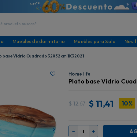
producto buscas?
na
Muebles de dormitorio
Muebles para Sala
Nestl
o base Vidrio Cuadrado 32X32 cm 1K32021
Home life
Plato base Vidrio Cua
$
11,41
10%
$
12,67
AG
－
＋