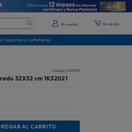
Mi cuenta
e Cápsulas y Cafeteras
:
549921
drado 32X32 cm 1K32021
REGAR AL CARRITO