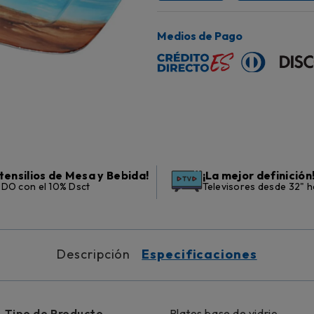
Medios de Pago
tensilios de Mesa y Bebida!
¡La mejor definición
DO con el 10% Dsct
Televisores desde 32" h
Descripción
Especificaciones
Tipo de Producto
Platos base de vidrio