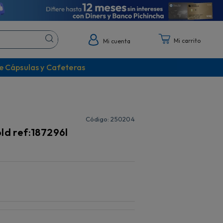
Mi cuenta
e Cápsulas y Cafeteras
:
250204
old ref:187296l