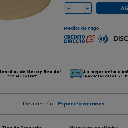
AG
－
＋
Medios de Pago
tensilios de Mesa y Bebida!
¡La mejor definición
DO con el 10% Dsct
Televisores desde 32" h
Descripción
Especificaciones
Tipo de Producto
Platos base de plástico