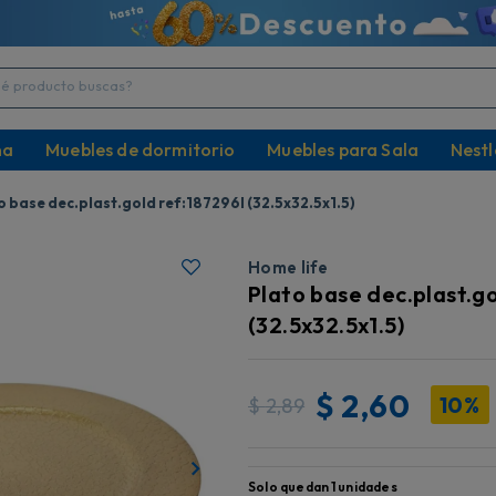
producto buscas?
na
Muebles de dormitorio
Muebles para Sala
Nestl
o base dec.plast.gold ref:187296l (32.5x32.5x1.5)
Home life
Plato base dec.plast.g
(32.5x32.5x1.5)
$
2,60
10%
$
2,89
Solo quedan
1
unidades