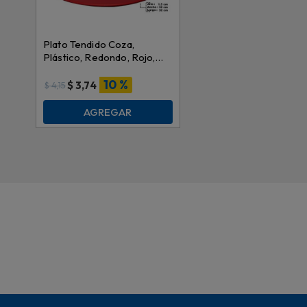
Plato Tendido Coza,
Plástico, Redondo, Rojo,
1.5x32cm, 10528
10 %
$
3,74
$
4,15
AGREGAR