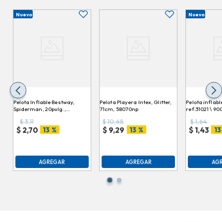
Nuevo
Nuevo
Pelota Inflable Bestway,
Pelota Playera Intex, Glitter,
Pelota inflabl
Spiderman, 20pulg.,
71cm, 58070np
ref:31021 \ 9
98002b \ 919578 20
$
3,11
$
10,68
$
1,64
13 %
13 %
13
$
2,70
$
9,29
$
1,43
AGREGAR
AGREGAR
AG