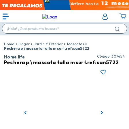
¡Hola! ¿Qué producto buscas?
Hogar
Jardin Y Exterior
Mascotas
Pechera p \ mascota talla m surt.ref:san5722
:
307454
Home life
Pechera p \ mascota talla m surt.ref:san5722