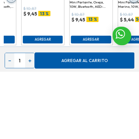
Mini Parlante, Oveja, 10W,
Mini Parlante
$
10,87
Bluetooth, AED-XIX00004
10W, Bluetoot
13 %
$
9,45
XIX00004
$
10,87
$
10,87
13 %
5
$
9,45
$
5,44
AGREGAR
AG
AGREGAR
－
＋
AGREGAR AL CARRITO
Contáctenos
Acerca de
Ayuda
Secciones especiales
Síguenos en
Medios de Pago