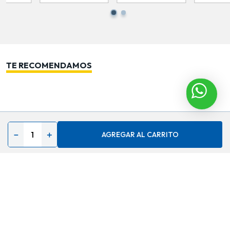
AGREGAR
AGREGAR
AG
TE RECOMENDAMOS
－
＋
AGREGAR AL CARRITO
Contáctenos
Acerca de
Ayuda
Secciones especiales
Síguenos en