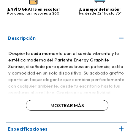
¡ENVÍO GRATIS en escolar!
¡La mejor definición!
Por compras mayores a $60
Tvs desde 32" hasta 75"
Descripción
Despierta cada momento con el sonido vibrante y la
estética moderna del Parlante Energy Graphite
Sunrise, diseñado para quienes buscan potencia, estilo
y comodidad en un solo dispositivo. Su acabado grafito
aporta un toque elegante que combina perfectamente
con cualquier ambiente, desde tu escritorio hasta tus
aventuras al aire libre. Gracias a su conectividad
inalámbrica, podrás disfrutar de tu música favorita sin
MOSTRAR MÁS
cables y con total libertad de movimiento.
Su tamaño compacto lo hace ideal para llevarlo contigo
a todos lados, mientras que su sonido nítido y
Especificaciones
equilibrado mejora cada playlist, película o podcast.