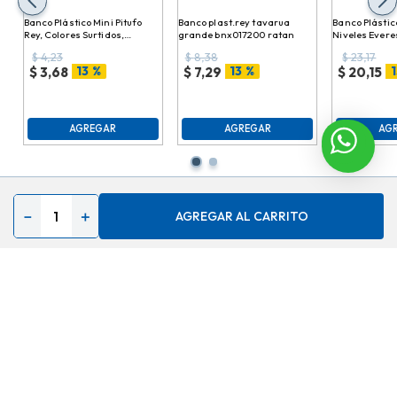
Banco Plástico Mini Pitufo
Banco plast.rey tavarua
Banco Plástico
Rey, Colores Surtidos,
grande bnx017200 ratan
Niveles Evere
20.7x24.8cm, bnx012000
38cmx61cmx
$
4,23
$
8,38
$
23,17
bnx015000
13 %
13 %
1
$
3,68
$
7,29
$
20,15
AGREGAR
AGREGAR
AG
－
＋
AGREGAR AL CARRITO
Contáctenos
Acerca de
Ayuda
Secciones especiales
Síguenos en