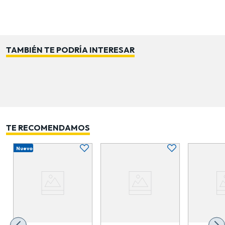
distintos espacios según la orientación del sol.
Perfecto para protegerse del calor durante picnics,
reuniones o días de descanso al aire libre. Su diseño
robusto y estable asegura seguridad durante su uso,
TAMBIÉN TE PODRÍA INTERESAR
evitando vuelcos o desplazamientos. Fácil de limpiar y
mantener, asegura que siempre luzca en óptimas
condiciones. Combina funcionalidad, estilo y
practicidad en un solo producto, ideal para quienes
buscan comodidad bajo el sol.
TE RECOMENDAMOS
Nuevo