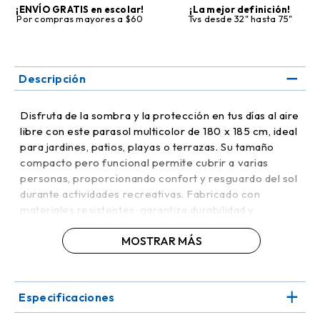
¡ENVÍO GRATIS en escolar!
¡La mejor definición!
Por compras mayores a $60
Tvs desde 32" hasta 75"
Descripción
Disfruta de la sombra y la protección en tus días al aire
libre con este parasol multicolor de 180 x 185 cm, ideal
para jardines, patios, playas o terrazas. Su tamaño
compacto pero funcional permite cubrir a varias
personas, proporcionando confort y resguardo del sol
durante actividades recreativas. Fabricado con
materiales resistentes, garantiza durabilidad y
estabilidad, soportando el uso frecuente en exteriores.
MOSTRAR MÁS
Los colores vibrantes aportan un toque moderno y
alegre, convirtiéndolo en un elemento decorativo
además de funcional.
Especificaciones
Su estructura ligera facilita el transporte y la
instalación, permitiendo ubicarlo fácilmente en