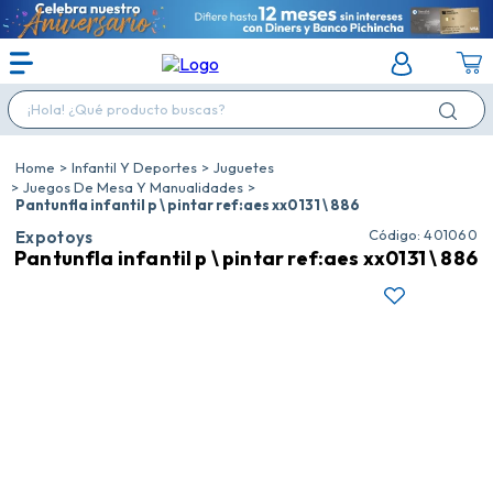
¡Hola! ¿Qué producto buscas?
Infantil Y Deportes
Juguetes
Juegos De Mesa Y Manualidades
Pantunfla infantil p \ pintar ref:aes xx0131 \ 886
:
401060
Expotoys
Pantunfla infantil p \ pintar ref:aes xx0131 \ 886