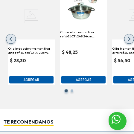
Cacerola tramontina
ref:62653 \ 248 24cm
allegra
Olla induccion tramontina
Olla tramonti
$
48,25
alta ref:62655 \ 208 20cm
alta ref:6265
allegra
allegra
$
28,30
$
56,50
AGREGAR
AGREGAR
AG
TE RECOMENDAMOS