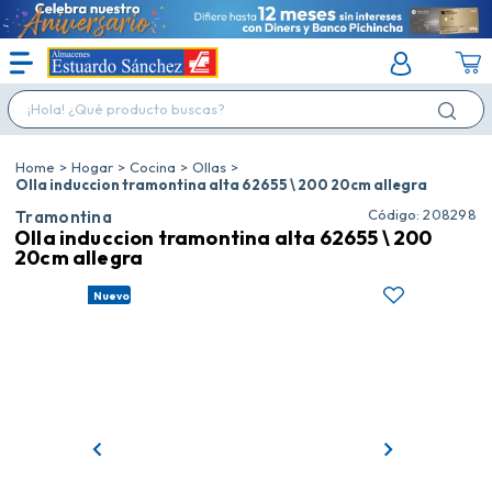
¡Hola! ¿Qué producto buscas?
Hogar
Cocina
Ollas
Olla induccion tramontina alta 62655 \ 200 20cm allegra
:
208298
Tramontina
Olla induccion tramontina alta 62655 \ 200
20cm allegra
Nuevo