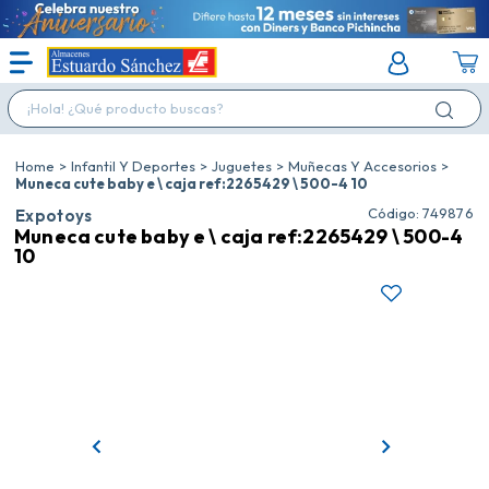
¡Hola! ¿Qué producto buscas?
Infantil Y Deportes
Juguetes
Muñecas Y Accesorios
Muneca cute baby e \ caja ref:2265429 \ 500-4 10
:
749876
Expotoys
Muneca cute baby e \ caja ref:2265429 \ 500-4
10