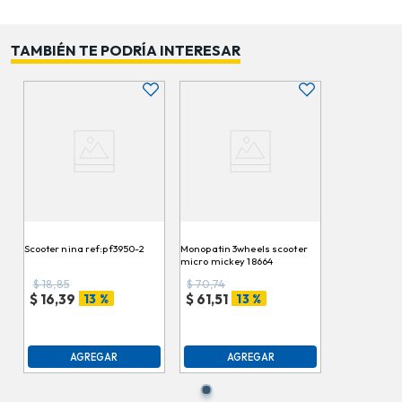
TAMBIÉN TE PODRÍA INTERESAR
Scooter nina ref:pf3950-2
Monopatin 3wheels scooter
micro mickey 18664
$
18,85
$
70,74
13 %
13 %
$
16,39
$
61,51
AGREGAR
AGREGAR