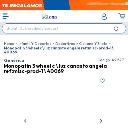
¡Hola! ¿Qué producto buscas?
Infantil Y Deportes
Deportivos
Ciclismo Y Skate
Monopatin 3 wheel c \ luz canasto angela ref:misc-prod-1 \
40069
:
491577
Genérico
Monopatin 3 wheel c \ luz canasto angela
ref:misc-prod-1 \ 40069