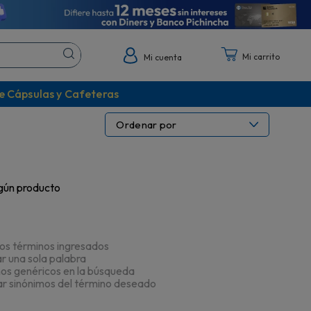
Mi cuenta
e Cápsulas y Cafeteras
Ordenar por
gún producto
s términos ingresados
zar una sola palabra
nos genéricos en la búsqueda
ar sinónimos del término deseado