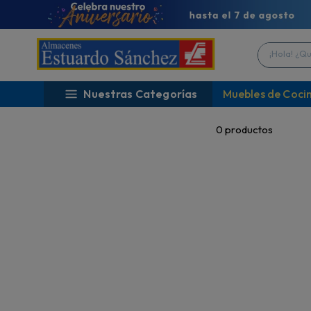
¡Hola! ¿Qué 
Nuestras Categorías
Muebles de Coci
0
productos