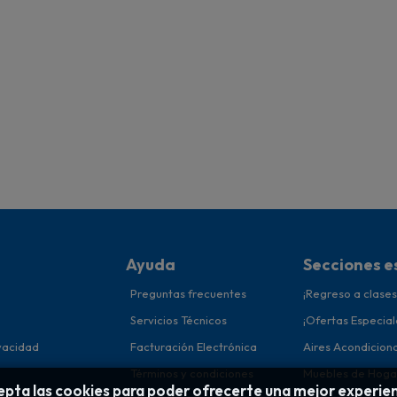
Ayuda
Secciones e
Preguntas frecuentes
¡Regreso a clases
Servicios Técnicos
¡Ofertas Especial
ivacidad
Facturación Electrónica
Aires Acondicion
Términos y condiciones
Muebles de Hoga