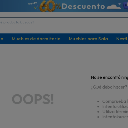
producto buscas?
na
Muebles de dormitorio
Muebles para Sala
Nestl
No se encontró nin
¿Qué debo hacer?
OOPS!
Comprueba lo
Intenta utili
Utiliza térmi
Intenta busc