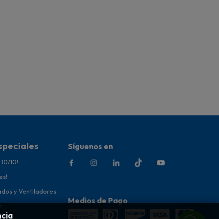
speciales
Síguenos en
 10/10!
es!
ados y Ventiladores
Medios de Pago
r