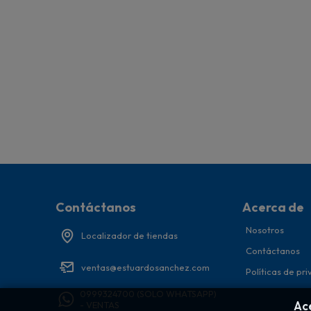
Contáctanos
Acerca de
Nosotros
Localizador de tiendas
Contáctanos
ventas@estuardosanchez.com
Políticas de pr
0999324700 (SOLO WHATSAPP)
- VENTAS