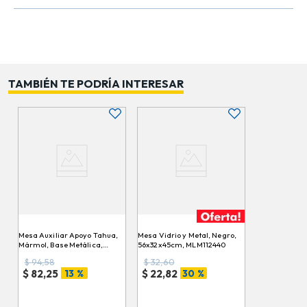
TAMBIÉN TE PODRÍA INTERESAR
Mesa Auxiliar Apoyo Tahua,
Mesa Vidrio y Metal, Negro,
Mármol, Base Metálica,
56x32x45cm, MLM112440
58x38x38cm, 705321
$
94,58
$
32,60
13 %
30 %
$
82,25
$
22,82