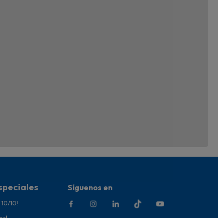
speciales
Síguenos en
 10/10!
es!