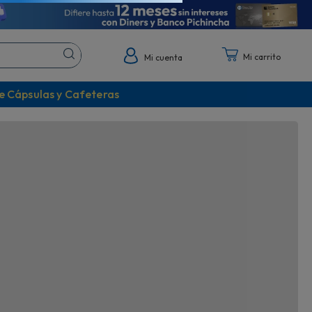
!
¡Cápsulas Dolce Gusto!
asta 75"
Descubre todos sus sabores
Mi cuenta
e Cápsulas y Cafeteras