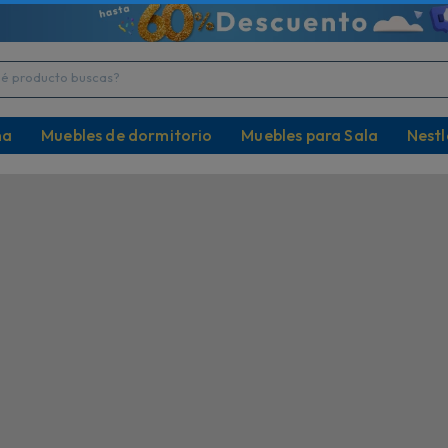
tensilios de Mesa y Bebida!
¡La mejor definición
DO con el 10% Dsct
Televisores desde 32" h
producto buscas?
na
Muebles de dormitorio
Muebles para Sala
Nestl
Descripción
Especificaciones