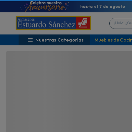
¡ENVÍO GRATIS en escolar!
¡U
Por compras mayores a $60
TO
¡Hola! ¿Qué 
Nuestras Categorías
Muebles de Coci
TAMBIÉN TE PODRÍA INTERESAR