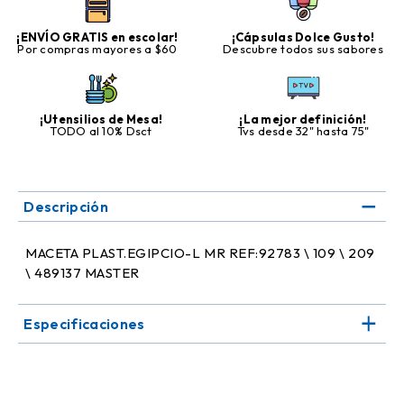
¡ENVÍO GRATIS en escolar!
¡Cápsulas Dolce Gusto!
Por compras mayores a $60
Descubre todos sus sabores
¡Utensilios de Mesa!
¡La mejor definición!
TODO al 10% Dsct
Tvs desde 32" hasta 75"
Descripción
MACETA PLAST.EGIPCIO-L MR REF:92783 \ 109 \ 209
\ 489137 MASTER
Especificaciones