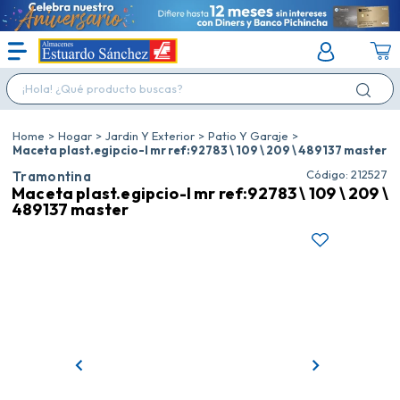
¡Hola! ¿Qué producto buscas?
Hogar
Jardin Y Exterior
Patio Y Garaje
Maceta plast.egipcio-l mr ref:92783 \ 109 \ 209 \ 489137 master
:
212527
Tramontina
Maceta plast.egipcio-l mr ref:92783 \ 109 \ 209 \
489137 master