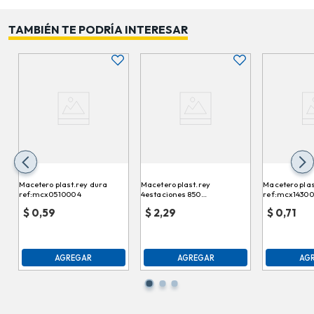
TAMBIÉN TE PODRÍA INTERESAR
Macetero plast.rey dura
Macetero plast.rey
Macetero plas
ref:mcx051000 4
4estaciones 850
ref:mcx14300
ref:mcx058000
$
0,59
$
2,29
$
0,71
AGREGAR
AGREGAR
AG