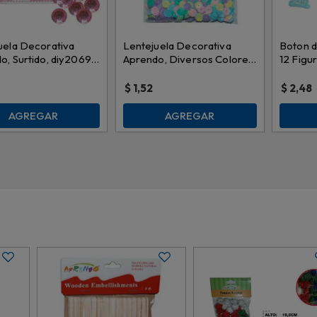
uela Decorativa
Lentejuela Decorativa
Boton 
o, Surtido, diy20691
Aprendo, Diversos Colores,
12 Figur
73
z4z30043
diyxm0
$
1,52
$
2,48
AGREGAR
AGREGAR