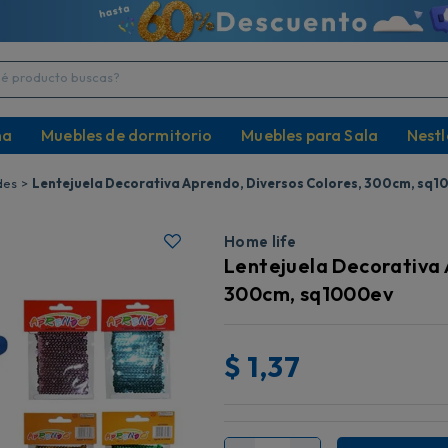
producto buscas?
na
Muebles de dormitorio
Muebles para Sala
Nestl
des
Lentejuela Decorativa Aprendo, Diversos Colores, 300cm, sq
Home life
Lentejuela Decorativa 
300cm, sq1000ev
$
1,37