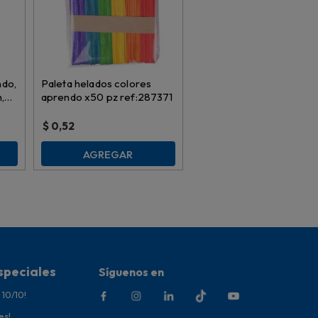
do,
Paleta helados colores
,
aprendo x50 pz ref:287371
$
0,52
AGREGAR
speciales
Síguenos en
 10/10!
es!