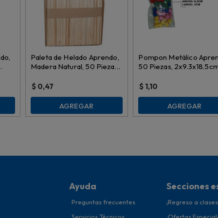
ndo,
Paleta de Helado Aprendo,
Pompon Metálico Apren
Madera Natural, 50 Piezas,
50 Piezas, 2x9.3x18.5cm
11.5cm, 169783
sl1911071
$
0,47
$
1,10
AGREGAR
AGREGAR
Ayuda
Secciones e
Preguntas frecuentes
¡Regreso a clases
Servicios Técnicos
¡Ofertas Especial