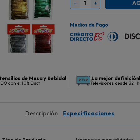
AG
－
＋
Medios de Pago
tensilios de Mesa y Bebida!
¡La mejor definición
DO con el 10% Dsct
Televisores desde 32" h
Descripción
Especificaciones
Tipo de Producto
Materiales manualidades