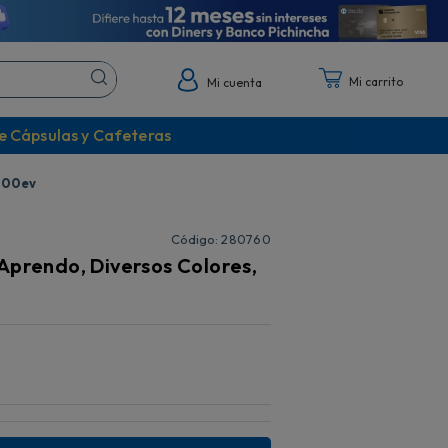
Mi cuenta
e Cápsulas y Cafeteras
1000ev
:
280760
Aprendo, Diversos Colores,