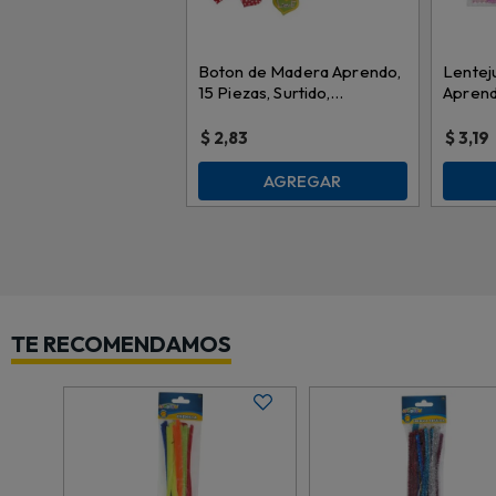
Boton de Madera Aprendo,
Lentej
15 Piezas, Surtido,
Aprend
diyxm0012
\ 6147
$
2,83
$
3,19
AGREGAR
TE RECOMENDAMOS