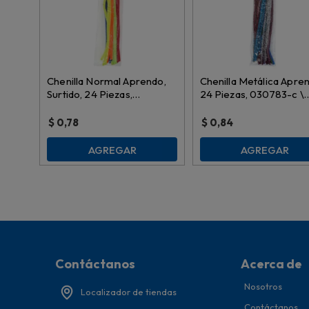
Chenilla Normal Aprendo,
Chenilla Metálica Apre
Surtido, 24 Piezas,
24 Piezas, 030783-c \
SL1911063
sl1911062
$
0,78
$
0,84
AGREGAR
AGREGAR
Contáctanos
Acerca de
Nosotros
Localizador de tiendas
Contáctanos