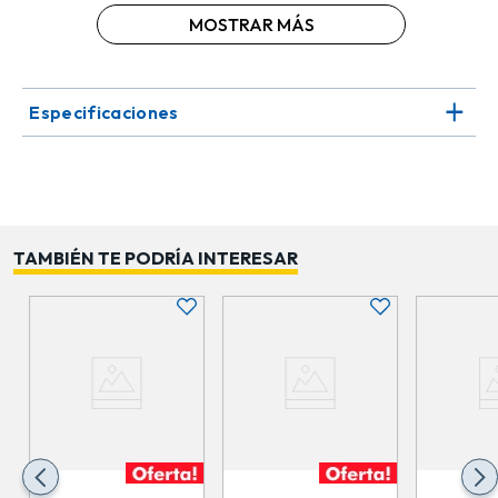
MOSTRAR MÁS
Los colores surtidos disponibles permiten que cada
lámpara se adapte perfectamente a distintos estilos
decorativos, brindando versatilidad y un toque único en
cada ambiente. Su diseño contemporáneo combina
Especificaciones
funcionalidad con estética natural, siendo ideal para
salas, comedores o espacios creativos que busquen
destacar con una iluminación original y elegante.
Importante: Los colores pueden variar según
disponibilidad de stock.
TAMBIÉN TE PODRÍA INTERESAR