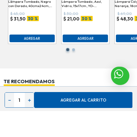
Lámpara Tumbado, Negro
Lámpara Tumbado, Azul,
Lámpara Colg
con Dorado, 40cmx24cm,
Vidrio, 15x17cm, YD-
Naranja, 18c
YD-DT1602M
DT1748A-D15
DT1771C
$
45,00
$
30,00
$
69,00
30 %
30 %
$
31,50
$
21,00
$
48,30
AGREGAR
AGREGAR
AG
TE RECOMENDAMOS
－
＋
AGREGAR AL CARRITO