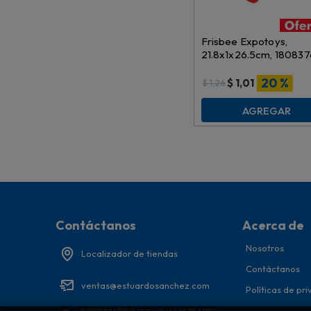
Frisbee Expotoys,
21.8x1x26.5cm, 180837
f1803
20 %
$
1,01
$
1,26
AGREGAR
Contáctanos
Acerca de
Nosotros
Localizador de tiendas
Contáctanos
ventas@estuardosanchez.com
Políticas de pr