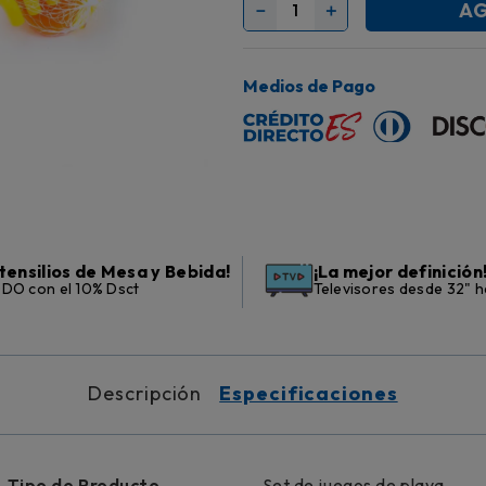
AG
－
＋
Medios de Pago
tensilios de Mesa y Bebida!
¡La mejor definición
DO con el 10% Dsct
Televisores desde 32" h
Descripción
Especificaciones
Tipo de Producto
Set de juegos de playa