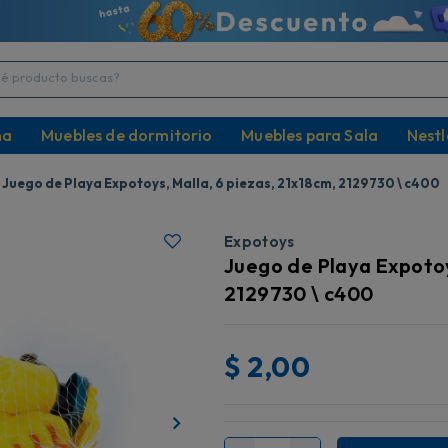
producto buscas?
na
Muebles de dormitorio
Muebles para Sala
Nestl
Juego de Playa Expotoys, Malla, 6 piezas, 21x18cm, 2129730 \ c400
Expotoys
Juego de Playa Expotoy
2129730 \ c400
$
2,00