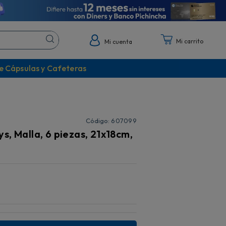
Mi cuenta
e Cápsulas y Cafeteras
:
607099
s, Malla, 6 piezas, 21x18cm,