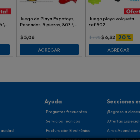
Juego de Playa Expotoys,
Juego playa volqueta
6 \
Pescados, 5 piezas, 803 \
ref:502
056486
20 %
$
5,06
$
6,32
$
7,90
AGREGAR
AGREGAR
Ayuda
Secciones e
Preguntas frecuentes
¡Regreso a clases
Servicios Técnicos
¡Ofertas Especial
ivacidad
Facturación Electrónica
Aires Acondicion
Términos y condiciones
Muebles de Hoga