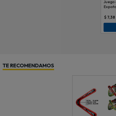
Juego d
Expoto
4195
$
7,38
TE RECOMENDAMOS