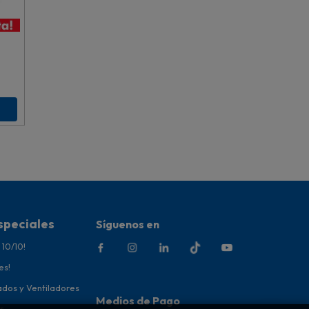
speciales
Síguenos en
 10/10!
es!
ados y Ventiladores
Medios de Pago
r