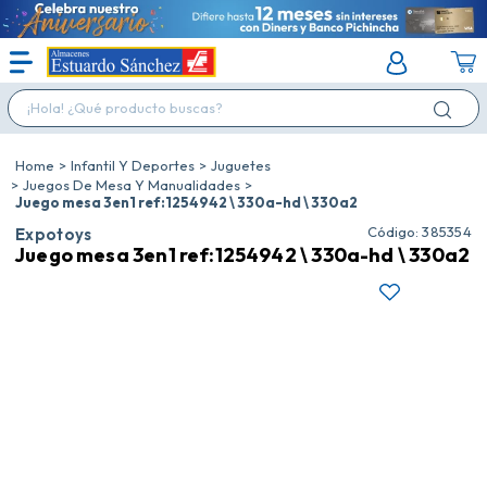
¡Hola! ¿Qué producto buscas?
Infantil Y Deportes
Juguetes
Juegos De Mesa Y Manualidades
Juego mesa 3en1 ref:1254942 \ 330a-hd \ 330a2
:
385354
Expotoys
Juego mesa 3en1 ref:1254942 \ 330a-hd \ 330a2