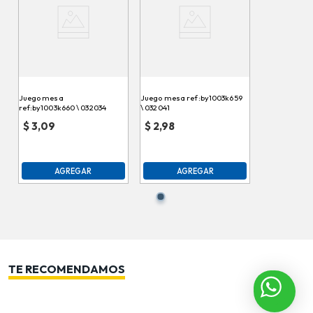
Juego mesa
Juego mesa ref:by1003k659
ref:by1003k660 \ 032034
\ 032041
$
3,09
$
2,98
AGREGAR
AGREGAR
TE RECOMENDAMOS