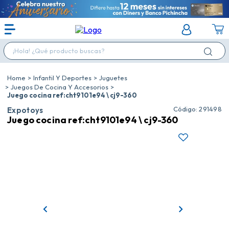
¡Hola! ¿Qué producto buscas?
Infantil Y Deportes
Juguetes
Juegos De Cocina Y Accesorios
Juego cocina ref:cht9101e94 \ cj9-360
:
291498
Expotoys
Juego cocina ref:cht9101e94 \ cj9-360