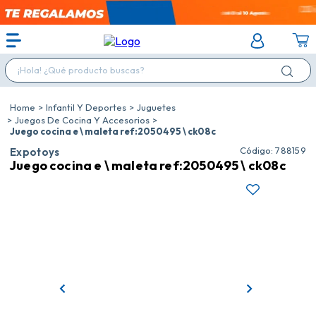
¡Hola! ¿Qué producto buscas?
Infantil Y Deportes
Juguetes
Juegos De Cocina Y Accesorios
Juego cocina e \ maleta ref:2050495 \ ck08c
:
788159
Expotoys
Juego cocina e \ maleta ref:2050495 \ ck08c