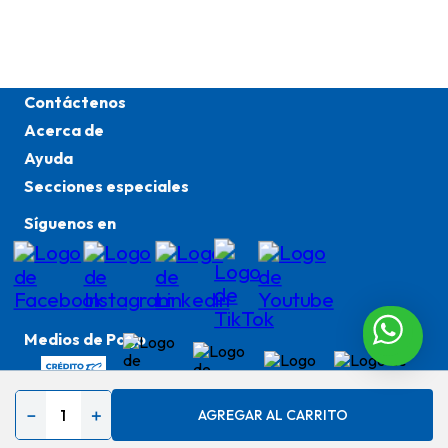
Contáctenos
Acerca de
Ayuda
Secciones especiales
Síguenos en
Medios de Pago
－
＋
AGREGAR AL CARRITO
Copyright © 2025 Alessa. Todos los derechos
reservados. Empowered by