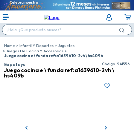
¡Hola! ¿Qué producto buscas?
Infantil Y Deportes
Juguetes
Juegos De Cocina Y Accesorios
Juego cocina e \ funda ref:a1639610-2vh \ hs409b
:
941556
Expotoys
Juego cocina e \ funda ref:a1639610-2vh \
hs409b