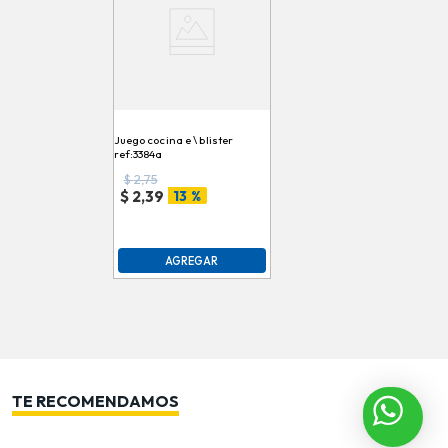
Juego cocina e \ blister
ref:3384a
$
2,75
13 %
$
2,39
AGREGAR
TE RECOMENDAMOS