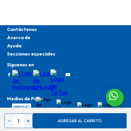
Contáctenos
Acerca de
Ayuda
Secciones especiales
Síguenos en
Medios de Pago
－
＋
AGREGAR AL CARRITO
Copyright © 2025 Alessa. Todos los derechos
reservados. Empowered by