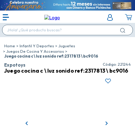
¡Hola! ¿Qué producto buscas?
Infantil Y Deportes
Juguetes
Juegos De Cocina Y Accesorios
Juego cocina c \ luz sonido ref:2317813 \ bc9016
:
221244
Expotoys
Juego cocina c \ luz sonido ref:2317813 \ bc9016