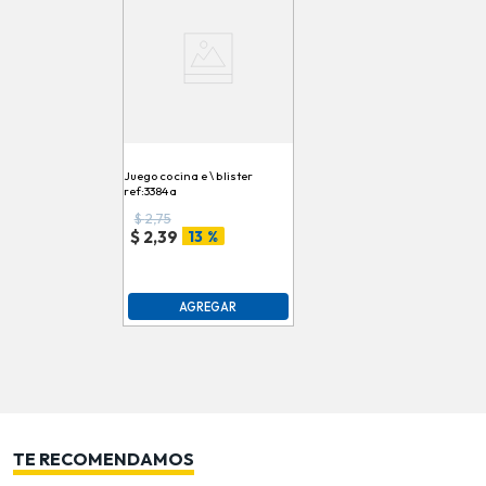
Juego cocina e \ blister
ref:3384a
$
2,75
13 %
$
2,39
AGREGAR
TE RECOMENDAMOS