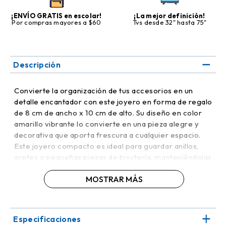
¡ENVÍO GRATIS en escolar!
¡La mejor definición!
Por compras mayores a $60
Tvs desde 32" hasta 75"
Descripción
Convierte la organización de tus accesorios en un
detalle encantador con este joyero en forma de regalo
de 8 cm de ancho x 10 cm de alto. Su diseño en color
amarillo vibrante lo convierte en una pieza alegre y
decorativa que aporta frescura a cualquier espacio.
Este joyero compacto es ideal para guardar anillos,
aretes o pequeñas piezas de bisutería, manteniéndolas
seguras y siempre al alcance.
MOSTRAR MÁS
Su estilo creativo lo hace perfecto no solo para uso
personal, sino también como obsequio especial para
quienes disfrutan de detalles únicos. Un complemento
Especificaciones
decorativo práctico y versátil que se integra