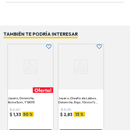
fácilmente en dormitorios, tocadores o escritorios,
aportando un aire juvenil y lleno de energía. Combínalo
con otros joyeros de diseño creativo para crear un
rincón original y lleno de personalidad en tu habitación.
TAMBIÉN TE PODRÍA INTERESAR
Joyero, Dolomita,
Joyero, Diseño de Labios,
8cmx5cm, Y18015
Dolomita, Rojo, 10cmx7cm,
LD33550-25
$
2,67
$
3,25
50 %
13 %
$
1,33
$
2,83