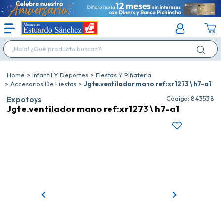
¡Hola! ¿Qué producto buscas?
Infantil Y Deportes
Fiestas Y Piñatería
Accesorios De Fiestas
Jgte.ventilador mano ref:xr1273 \ h7-a1
:
843538
Expotoys
Jgte.ventilador mano ref:xr1273 \ h7-a1