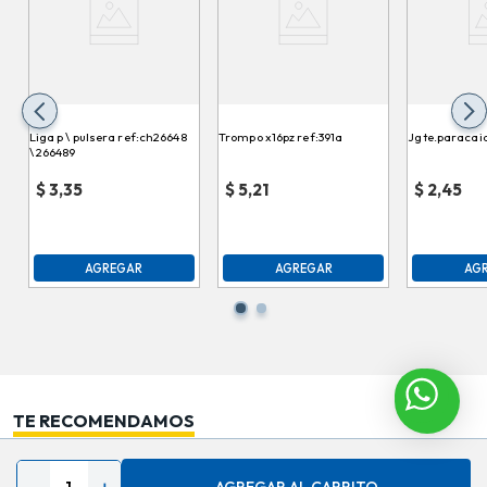
Liga p \ pulsera ref:ch26648
Trompo x16pz ref:391a
Jgte.paracai
\ 266489
$
3,35
$
5,21
$
2,45
AGREGAR
AGREGAR
AG
TE RECOMENDAMOS