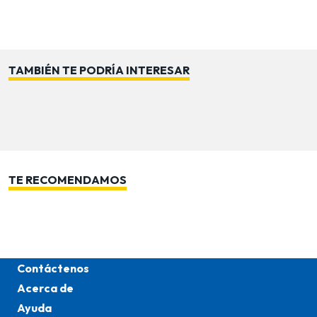
mesas, repisas, consolas o incluso en el suelo como
pieza destacada. Cada detalle ha sido cuidadosamente
pensado para brindar calidad y estilo en un solo objeto.
TAMBIÉN TE PODRÍA INTERESAR
TE RECOMENDAMOS
Contáctenos
Acerca de
Ayuda