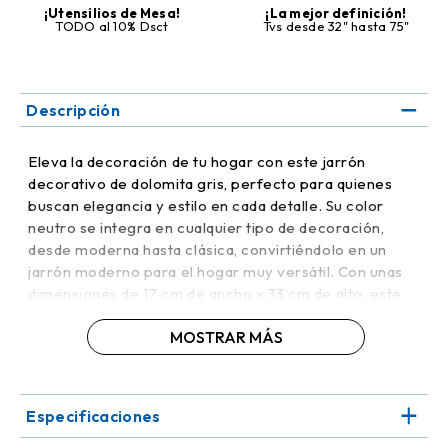
¡Utensilios de Mesa!
¡La mejor definición!
TODO al 10% Dsct
Tvs desde 32" hasta 75"
Descripción
Eleva la decoración de tu hogar con este jarrón
decorativo de dolomita gris, perfecto para quienes
buscan elegancia y estilo en cada detalle. Su color
neutro se integra en cualquier tipo de decoración,
desde moderna hasta clásica, convirtiéndolo en un
jarrón moderno para el hogar muy versátil. Con unas
dimensiones de 17 cm de ancho x 33 cm de alto, este
jarrón de diseño sofisticado resalta la belleza de las
MOSTRAR MÁS
flores y realza la personalidad de la decoración.
Fabricado en dolomita de alta calidad, ofrece
durabilidad y resistencia, mientras que su acabado liso
Especificaciones
refleja luz y añade sofisticación al ambiente. Este
accesorio decorativo resistente se puede colocar en