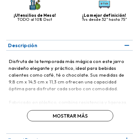
¡Utensilios de Mesa!
¡La mejor definición!
TODO al 10% Dsct
Tvs desde 32" hasta 75"
Descripción
Disfruta de la temporada más mágica con este jarro
navideño elegante y práctico, ideal para bebidas
calientes como café, té o chocolate. Sus medidas de
9,8 cm x 14,5 cm x 11,3 cm ofrecen una capacidad
óptima para disfrutar cada sorbo con comodidad.
Fabricado en plástico, combina resistencia y ligereza,
asegurando seguridad y durabilidad durante toda la
MOSTRAR MÁS
temporada. Su diseño navideño decorativo aporta
encanto y estilo a tu mesa, haciendo que cada
momento festivo sea especial. Perfecto para
reuniones familiares, desayunos, meriendas y como