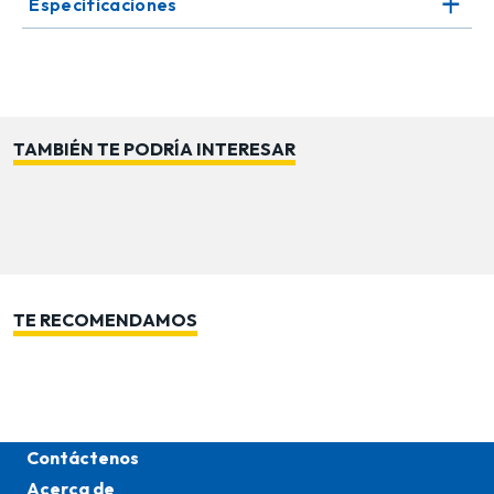
Especificaciones
regalo temático que encantará a quienes lo reciban.
Fácil de limpiar y mantener, permitiendo que luzca
como nuevo año tras año.
Este jarro se puede combinar con otros artículos
navideños para formar sets completos y armoniosos.
TAMBIÉN TE PODRÍA INTERESAR
Cada bebida se convierte en una experiencia cálida,
acogedora y llena de espíritu navideño. Dale un toque
festivo a tus momentos con este práctico y encantador
jarro.
TE RECOMENDAMOS
Contáctenos
Acerca de