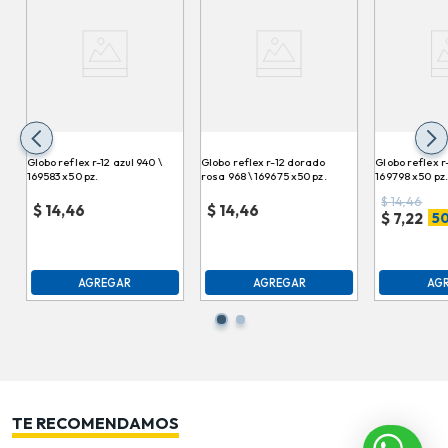
Globo reflex r-12 azul 940 \
Globo reflex r-12 dorado
Globo reflex r
169583 x50 pz.
rosa 968 \ 169675 x50 pz.
169798 x50 pz.
$
14,46
$
14,46
$
14,46
50
$
7,22
AGREGAR
AGREGAR
AG
TE RECOMENDAMOS