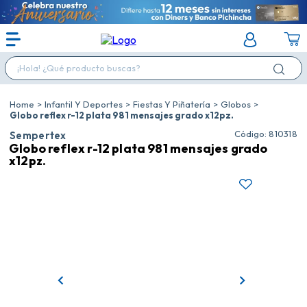
¡Hola! ¿Qué producto buscas?
Infantil Y Deportes
Fiestas Y Piñatería
Globos
Globo reflex r-12 plata 981 mensajes grado x12pz.
:
810318
Sempertex
Globo reflex r-12 plata 981 mensajes grado
x12pz.