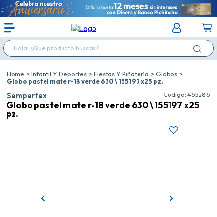
¡Hola! ¿Qué producto buscas?
Infantil Y Deportes
Fiestas Y Piñatería
Globos
Globo pastel mate r-18 verde 630 \ 155197 x25 pz.
:
455286
Sempertex
Globo pastel mate r-18 verde 630 \ 155197 x25
pz.