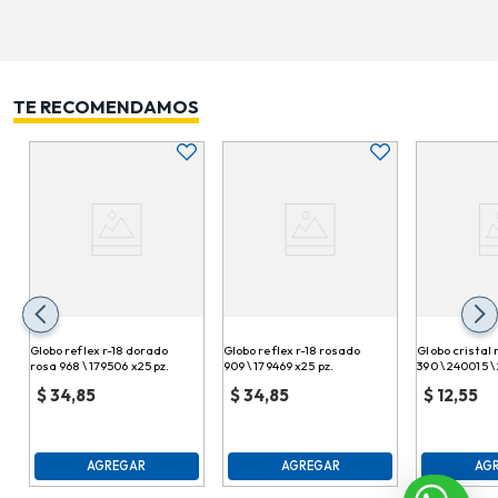
TE RECOMENDAMOS
Globo reflex r-18 dorado
Globo reflex r-18 rosado
Globo cristal 
rosa 968 \ 179506 x25 pz.
909 \ 179469 x25 pz.
390 \ 240015 \
$
34,85
$
34,85
$
12,55
AGREGAR
AGREGAR
AG