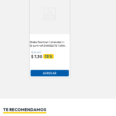
Globo fashion \ standar r-
12 surt ref:20002272 \ 000 \
230078 \ 238005 x100 pz
$
8,40
13 %
$
7,30
AGREGAR
TE RECOMENDAMOS