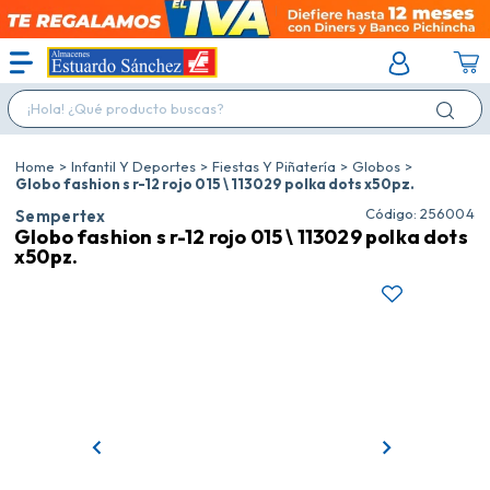
¡Hola! ¿Qué producto buscas?
Infantil Y Deportes
Fiestas Y Piñatería
Globos
Globo fashion s r-12 rojo 015 \ 113029 polka dots x50pz.
:
256004
Sempertex
Globo fashion s r-12 rojo 015 \ 113029 polka dots
x50pz.