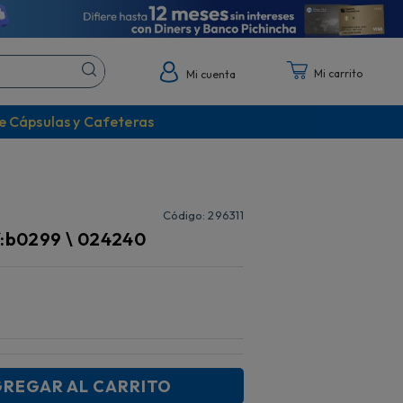
Mi cuenta
e Cápsulas y Cafeteras
:
296311
f:b0299 \ 024240
REGAR AL CARRITO