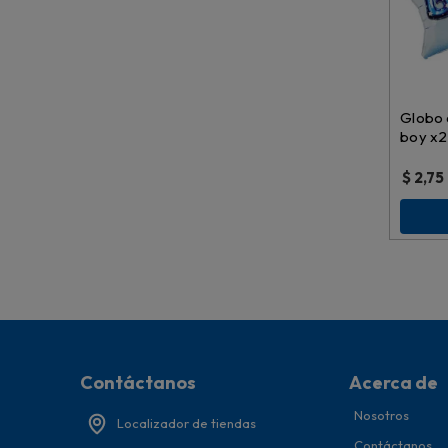
Globo a
boy x2
pulg. \
$
2,75
Contáctanos
Acerca de
Nosotros
Localizador de tiendas
Contáctanos