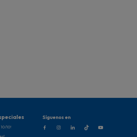
speciales
Síguenos en
 10/10!
es!