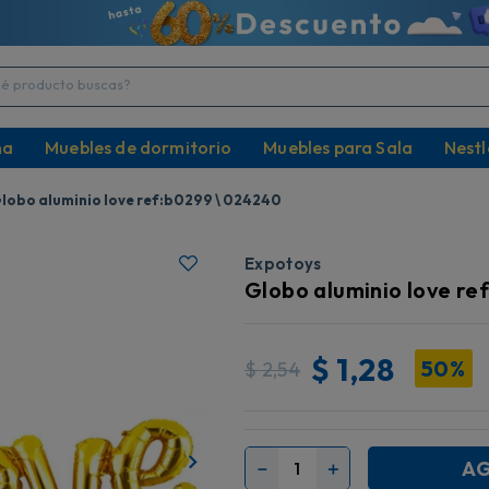
producto buscas?
na
Muebles de dormitorio
Muebles para Sala
Nestl
lobo aluminio love ref:b0299 \ 024240
Expotoys
Globo aluminio love re
$
1,28
50%
$
2,54
AG
－
＋