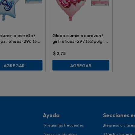
luminio estrella \
Globo aluminio corazon \
 pz.ref:aes-296 (32
girl ref:aes-297 (32 pulg. \
 30 pulg.)
30 pulg.)
$
2,75
AGREGAR
AGREGAR
Ayuda
Secciones e
Preguntas frecuentes
¡Regreso a clases
Servicios Técnicos
¡Ofertas Especial