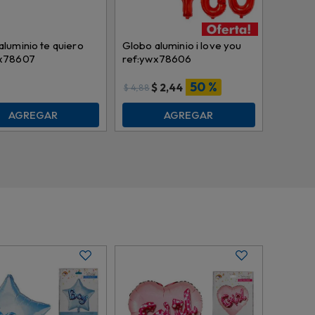
aluminio te quiero
Globo aluminio i love you
wx78607
ref:ywx78606
50 %
$
2,44
$
4,88
AGREGAR
AGREGAR