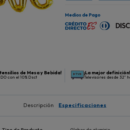
Medios de Pago
tensilios de Mesa y Bebida!
¡La mejor definición
DO con el 10% Dsct
Televisores desde 32" h
Descripción
Especificaciones
Tipo de Producto
Globos de aluminio