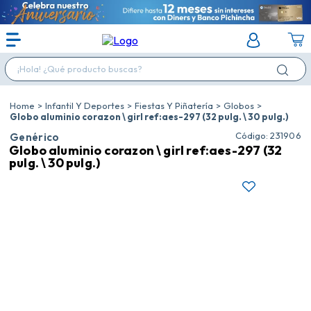
¡Hola! ¿Qué producto buscas?
Infantil Y Deportes
Fiestas Y Piñatería
Globos
Globo aluminio corazon \ girl ref:aes-297 (32 pulg. \ 30 pulg.)
:
231906
Genérico
Globo aluminio corazon \ girl ref:aes-297 (32
pulg. \ 30 pulg.)