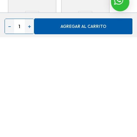
－
＋
AGREGAR AL CARRITO
Globo aluminio plateado 5
Globo aluminio plateado 9
ref:aes-331 (11cm)
ref:aes-351 42
$
0,99
$
2,29
AGREGAR
AGREGAR
Contáctenos
Acerca de